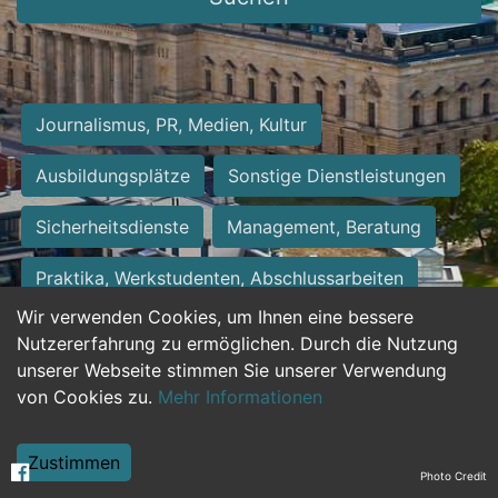
Journalismus, PR, Medien, Kultur
Ausbildungsplätze
Sonstige Dienstleistungen
Sicherheitsdienste
Management, Beratung
Praktika, Werkstudenten, Abschlussarbeiten
Wir verwenden Cookies, um Ihnen eine bessere
Personalwesen
Assistenz, Sekretariat
Nutzererfahrung zu ermöglichen. Durch die Nutzung
unserer Webseite stimmen Sie unserer Verwendung
Hilfskräfte, Aushilfs- und Nebenjobs
von Cookies zu.
Mehr Informationen
Einkauf, Logistik, Materialwirtschaft
Zustimmen
Photo Credit
Weiterbildung, Studium, duale Ausbildung