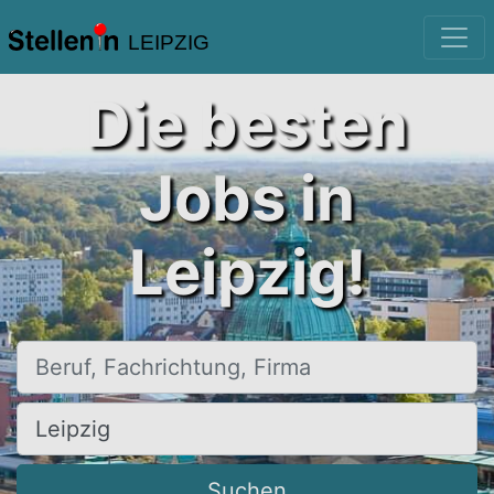
LEIPZIG
Die besten
Jobs in
Leipzig!
Beruf, Fachrichtung, Firma
Ort, Stadt
Suchen