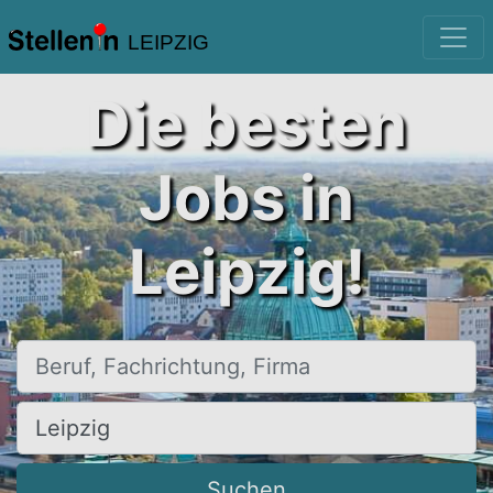
LEIPZIG
Die besten
Jobs in
Leipzig!
Beruf, Fachrichtung, Firma
Ort, Stadt
Suchen