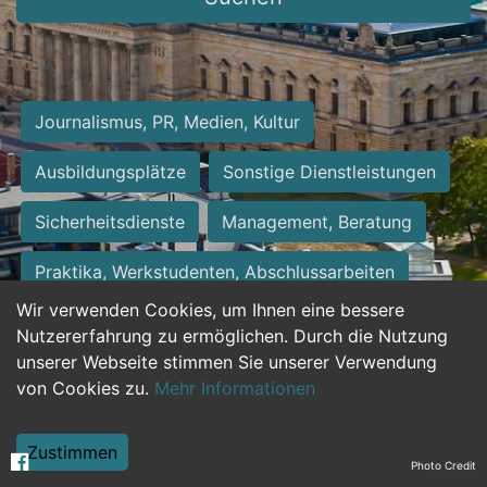
Journalismus, PR, Medien, Kultur
Ausbildungsplätze
Sonstige Dienstleistungen
Sicherheitsdienste
Management, Beratung
Praktika, Werkstudenten, Abschlussarbeiten
Wir verwenden Cookies, um Ihnen eine bessere
Personalwesen
Assistenz, Sekretariat
Nutzererfahrung zu ermöglichen. Durch die Nutzung
unserer Webseite stimmen Sie unserer Verwendung
Hilfskräfte, Aushilfs- und Nebenjobs
von Cookies zu.
Mehr Informationen
Einkauf, Logistik, Materialwirtschaft
Zustimmen
Photo Credit
Weiterbildung, Studium, duale Ausbildung