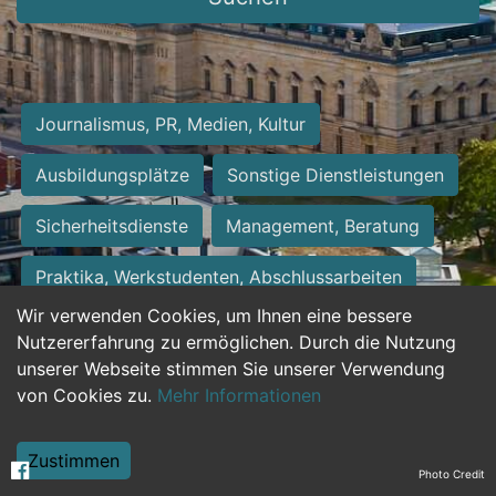
Journalismus, PR, Medien, Kultur
Ausbildungsplätze
Sonstige Dienstleistungen
Sicherheitsdienste
Management, Beratung
Praktika, Werkstudenten, Abschlussarbeiten
Wir verwenden Cookies, um Ihnen eine bessere
Personalwesen
Assistenz, Sekretariat
Nutzererfahrung zu ermöglichen. Durch die Nutzung
unserer Webseite stimmen Sie unserer Verwendung
Hilfskräfte, Aushilfs- und Nebenjobs
von Cookies zu.
Mehr Informationen
Einkauf, Logistik, Materialwirtschaft
Zustimmen
Photo Credit
Weiterbildung, Studium, duale Ausbildung