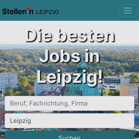
LEIPZIG
Die besten
Jobs in
Leipzig!
Beruf, Fachrichtung, Firma
Ort, Stadt
Suchen