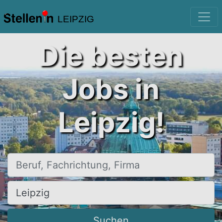
LEIPZIG
Die besten
Jobs in
Leipzig!
Beruf, Fachrichtung, Firma
Ort, Stadt
Suchen