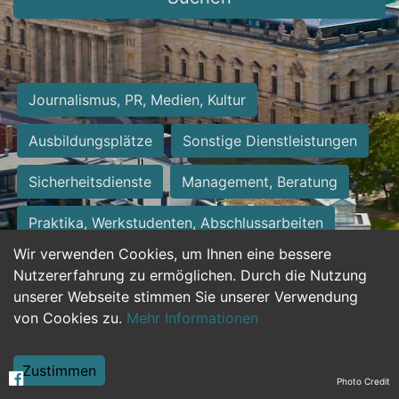
Journalismus, PR, Medien, Kultur
Ausbildungsplätze
Sonstige Dienstleistungen
Sicherheitsdienste
Management, Beratung
Praktika, Werkstudenten, Abschlussarbeiten
Wir verwenden Cookies, um Ihnen eine bessere
Personalwesen
Assistenz, Sekretariat
Nutzererfahrung zu ermöglichen. Durch die Nutzung
unserer Webseite stimmen Sie unserer Verwendung
Hilfskräfte, Aushilfs- und Nebenjobs
von Cookies zu.
Mehr Informationen
Einkauf, Logistik, Materialwirtschaft
Zustimmen
Photo Credit
Weiterbildung, Studium, duale Ausbildung