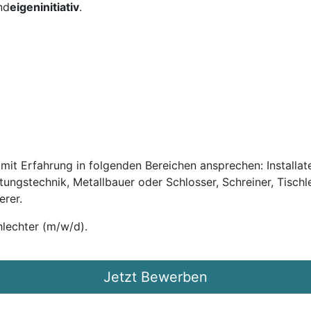
nd
eigeninitiativ
.
it Erfahrung in folgenden Bereichen ansprechen: Installateu
ftungstechnik, Metallbauer oder Schlosser, Schreiner, Tischl
erer.
lechter (m/w/d).
Jetzt Bewerben