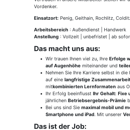
Vordenker.
Einsatzort:
Penig, Geithain, Rochlitz, Coldit
Arbeitsbereich
: Außendienst | Handwerk
Anstellung
: Vollzeit | unbefristet | ab sofor
Das macht uns aus:
Wir trauen Ihnen viel zu, Ihre
Erfolge 
auf Augenhöhe
miteinander und
teil
Nehmen Sie Ihre Karriere selbst in di
auf eine
langfristige Zusammenarbei
mit
kombinierten Lernformaten
aus On
Ihr Erfolg beeinflusst
Ihr Gehalt:
Fixe 
jährlichen
Betriebsergebnis-Prämie
b
Bei uns sind Sie
maximal mobil und m
Smartphone und iPad
. Mit unserer
Ve
Das ist der Job: