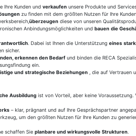
e Ihre Kunden und
verkaufen
unsere Produkte und Services
Lösungen
zu finden mit dem größten Nutzen für Ihre Kunden
erksbereich,
überzeugen
diese von unseren Qualitätsprodu
tronischen Anbindungsmöglichkeiten und
bauen
die Gesch
antwortlich
. Dabei ist Ihnen die Unterstützung
eines
star
n sicher.
Kunden, erkennen den Bedarf
und binden die RECA Spezialis
ösungsfindung ein.
ristige und
strategische Beziehungen
, die auf Vertrauen 
che Ausbildung
ist von Vorteil, aber keine Voraussetzung. 
erks
– klar, prägnant und auf Ihre Gesprächspartner angepas
erkzeug, um den größten Nutzen für Ihre Kunden zu generie
he schaffen Sie
planbare und wirkungsvolle Strukturen
.