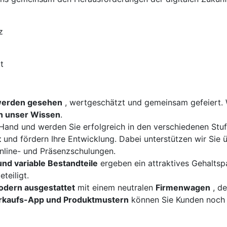
z
t
werden gesehen
, wertgeschätzt und gemeinsam gefeiert. 
en unser Wissen
.
e Hand und werden Sie erfolgreich in den verschiedenen Stu
t
und fördern Ihre Entwicklung. Dabei unterstützen wir Sie ü
line- und Präsenzschulungen.
und variable Bestandteile
ergeben ein attraktives Gehaltsp
eteiligt.
odern ausgestattet
mit einem neutralen
Firmenwagen
, de
rkaufs-App und Produktmustern
können Sie Kunden noch 