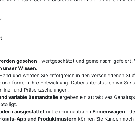
z
t
werden gesehen
, wertgeschätzt und gemeinsam gefeiert. 
en unser Wissen
.
e Hand und werden Sie erfolgreich in den verschiedenen Stu
t
und fördern Ihre Entwicklung. Dabei unterstützen wir Sie ü
line- und Präsenzschulungen.
und variable Bestandteile
ergeben ein attraktives Gehaltsp
eteiligt.
odern ausgestattet
mit einem neutralen
Firmenwagen
, de
rkaufs-App und Produktmustern
können Sie Kunden noch 