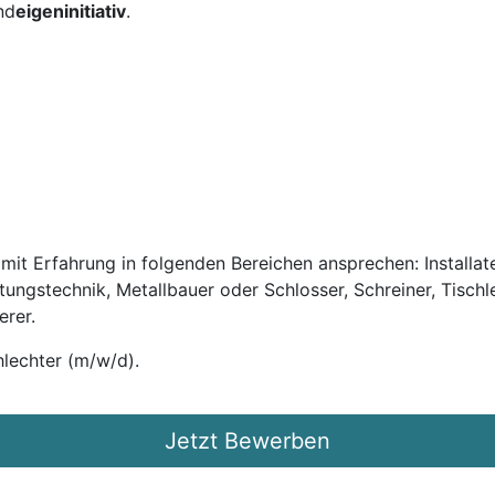
nd
eigeninitiativ
.
it Erfahrung in folgenden Bereichen ansprechen: Installateu
ftungstechnik, Metallbauer oder Schlosser, Schreiner, Tischl
erer.
lechter (m/w/d).
Jetzt Bewerben