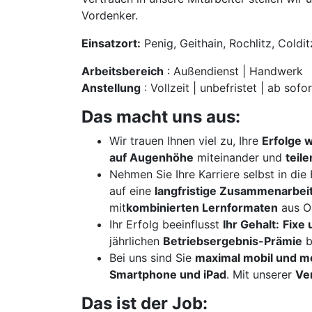
Vordenker.
Einsatzort:
Penig, Geithain, Rochlitz, Coldit
Arbeitsbereich
: Außendienst | Handwerk
Anstellung
: Vollzeit | unbefristet | ab sofor
Das macht uns aus:
Wir trauen Ihnen viel zu, Ihre
Erfolge 
auf Augenhöhe
miteinander und
teil
Nehmen Sie Ihre Karriere selbst in di
auf eine
langfristige Zusammenarbei
mit
kombinierten Lernformaten
aus On
Ihr Erfolg beeinflusst
Ihr Gehalt:
Fixe 
jährlichen
Betriebsergebnis-Prämie
b
Bei uns sind Sie
maximal mobil und m
Smartphone und iPad
. Mit unserer
Ve
Das ist der Job: