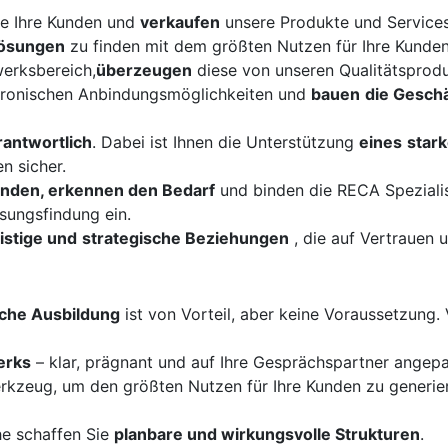
e Ihre Kunden und
verkaufen
unsere Produkte und Services
Lösungen
zu finden mit dem größten Nutzen für Ihre Kunden
erksbereich,
überzeugen
diese von unseren Qualitätsprodu
tronischen Anbindungsmöglichkeiten und
bauen
die Gesch
antwortlich
. Dabei ist Ihnen die Unterstützung
eines
star
n sicher.
Kunden, erkennen den Bedarf
und binden die RECA Spezialis
ösungsfindung ein.
ristige und
strategische Beziehungen
, die auf Vertrauen 
che Ausbildung
ist von Vorteil, aber keine Voraussetzung. 
erks
– klar, prägnant und auf Ihre Gesprächspartner angepas
erkzeug, um den größten Nutzen für Ihre Kunden zu generie
he schaffen Sie
planbare und wirkungsvolle Strukturen
.